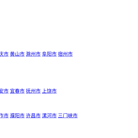
庆市
黄山市
滁州市
阜阳市
宿州市
安市
宜春市
抚州市
上饶市
作市
濮阳市
许昌市
漯河市
三门峡市