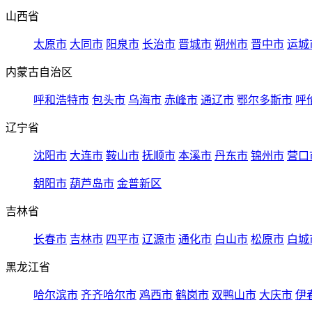
山西省
太原市
大同市
阳泉市
长治市
晋城市
朔州市
晋中市
运城
内蒙古自治区
呼和浩特市
包头市
乌海市
赤峰市
通辽市
鄂尔多斯市
呼
辽宁省
沈阳市
大连市
鞍山市
抚顺市
本溪市
丹东市
锦州市
营口
朝阳市
葫芦岛市
金普新区
吉林省
长春市
吉林市
四平市
辽源市
通化市
白山市
松原市
白城
黑龙江省
哈尔滨市
齐齐哈尔市
鸡西市
鹤岗市
双鸭山市
大庆市
伊