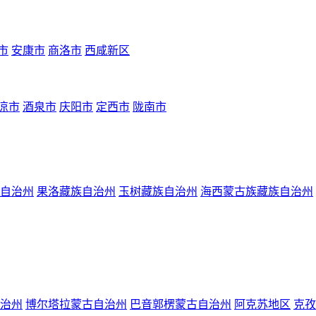
市
安康市
商洛市
西咸新区
凉市
酒泉市
庆阳市
定西市
陇南市
自治州
果洛藏族自治州
玉树藏族自治州
海西蒙古族藏族自治州
治州
博尔塔拉蒙古自治州
巴音郭楞蒙古自治州
阿克苏地区
克孜