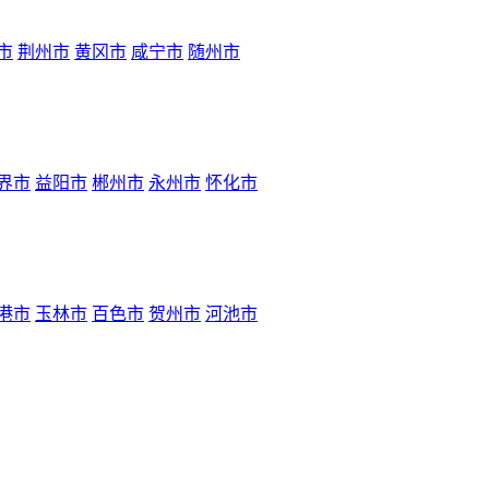
市
荆州市
黄冈市
咸宁市
随州市
界市
益阳市
郴州市
永州市
怀化市
港市
玉林市
百色市
贺州市
河池市