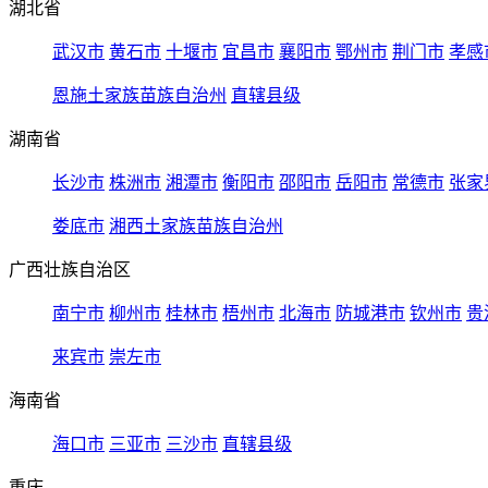
湖北省
武汉市
黄石市
十堰市
宜昌市
襄阳市
鄂州市
荆门市
孝感
恩施土家族苗族自治州
直辖县级
湖南省
长沙市
株洲市
湘潭市
衡阳市
邵阳市
岳阳市
常德市
张家
娄底市
湘西土家族苗族自治州
广西壮族自治区
南宁市
柳州市
桂林市
梧州市
北海市
防城港市
钦州市
贵
来宾市
崇左市
海南省
海口市
三亚市
三沙市
直辖县级
重庆