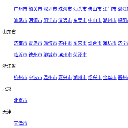
广州市
韶关市
深圳市
珠海市
汕头市
佛山市
江门市
湛江
汕尾市
河源市
阳江市
清远市
东莞市
中山市
潮州市
揭阳
山东省
济南市
青岛市
淄博市
枣庄市
东营市
烟台市
潍坊市
济宁
临沂市
德州市
聊城市
滨州市
菏泽市
浙江省
杭州市
宁波市
温州市
嘉兴市
湖州市
绍兴市
金华市
衢州
北京
北京市
天津
天津市