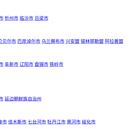
市
忻州市
临汾市
吕梁市
伦贝尔市
巴彦淖尔市
乌兰察布市
兴安盟
锡林郭勒盟
阿拉善盟
市
阜新市
辽阳市
盘锦市
铁岭市
市
延边朝鲜族自治州
春市
佳木斯市
七台河市
牡丹江市
黑河市
绥化市