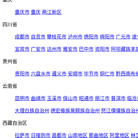
重庆市
重庆
两江新区
四川省
成都市
自贡市
攀枝花市
泸州市
德阳市
绵阳市
广元市
遂
宜宾市
广安市
达州市
雅安市
巴中市
资阳市
阿坝藏族羌
贵州省
贵阳市
六盘水市
遵义市
安顺市
毕节市
铜仁市
黔西南布
云南省
昆明市
曲靖市
玉溪市
保山市
昭通市
丽江市
普洱市
临沧
大理白族自治州
德宏傣族景颇族自治州
怒江傈僳族自治
西藏自治区
拉萨市
日喀则市
昌都市
山南地区
那曲地区
阿里地区
林