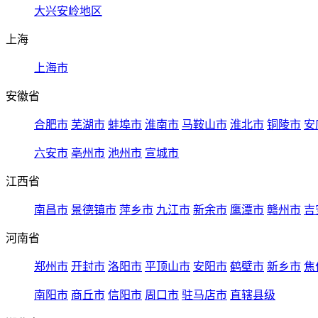
大兴安岭地区
上海
上海市
安徽省
合肥市
芜湖市
蚌埠市
淮南市
马鞍山市
淮北市
铜陵市
安
六安市
亳州市
池州市
宣城市
江西省
南昌市
景德镇市
萍乡市
九江市
新余市
鹰潭市
赣州市
吉
河南省
郑州市
开封市
洛阳市
平顶山市
安阳市
鹤壁市
新乡市
焦
南阳市
商丘市
信阳市
周口市
驻马店市
直辖县级