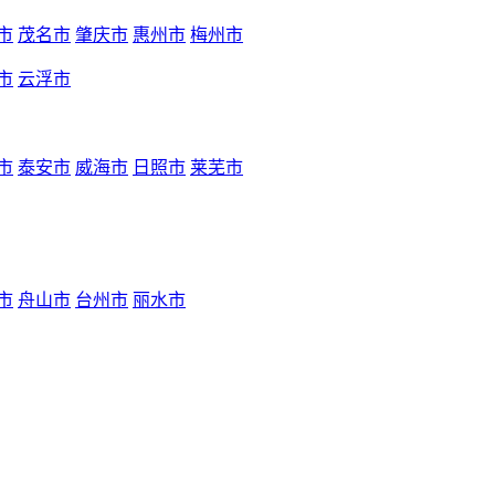
市
茂名市
肇庆市
惠州市
梅州市
市
云浮市
市
泰安市
威海市
日照市
莱芜市
市
舟山市
台州市
丽水市