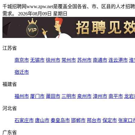
千城招聘网www.zpw.net是覆盖全国各省、市、区县的
需求。 2026年08月09日 星期日
江苏省
南京市
无锡市
徐州市
常州市
苏州市
南通市
连云港市
淮
宿迁市
福建省
福州市
厦门市
莆田市
三明市
泉州市
漳州市
南平市
龙岩
河北省
石家庄市
唐山市
秦皇岛市
邯郸市
邢台市
保定市
张家口
广东省