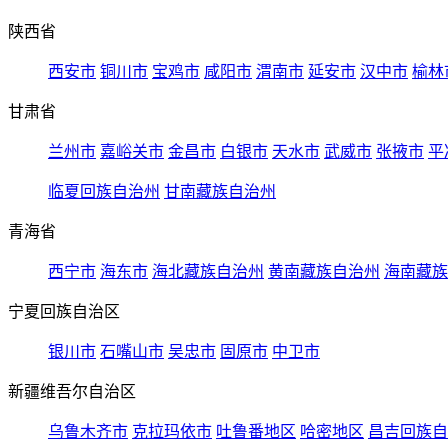
陕西省
西安市
铜川市
宝鸡市
咸阳市
渭南市
延安市
汉中市
榆林
甘肃省
兰州市
嘉峪关市
金昌市
白银市
天水市
武威市
张掖市
平
临夏回族自治州
甘南藏族自治州
青海省
西宁市
海东市
海北藏族自治州
黄南藏族自治州
海南藏族
宁夏回族自治区
银川市
石嘴山市
吴忠市
固原市
中卫市
新疆维吾尔自治区
乌鲁木齐市
克拉玛依市
吐鲁番地区
哈密地区
昌吉回族自