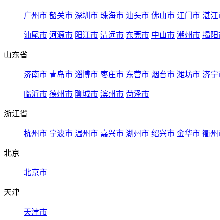
广州市
韶关市
深圳市
珠海市
汕头市
佛山市
江门市
湛江
汕尾市
河源市
阳江市
清远市
东莞市
中山市
潮州市
揭阳
山东省
济南市
青岛市
淄博市
枣庄市
东营市
烟台市
潍坊市
济宁
临沂市
德州市
聊城市
滨州市
菏泽市
浙江省
杭州市
宁波市
温州市
嘉兴市
湖州市
绍兴市
金华市
衢州
北京
北京市
天津
天津市