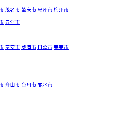
市
茂名市
肇庆市
惠州市
梅州市
市
云浮市
市
泰安市
威海市
日照市
莱芜市
市
舟山市
台州市
丽水市