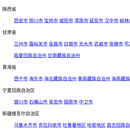
陕西省
西安市
铜川市
宝鸡市
咸阳市
渭南市
延安市
汉中市
榆林
甘肃省
兰州市
嘉峪关市
金昌市
白银市
天水市
武威市
张掖市
平
临夏回族自治州
甘南藏族自治州
青海省
西宁市
海东市
海北藏族自治州
黄南藏族自治州
海南藏族
宁夏回族自治区
银川市
石嘴山市
吴忠市
固原市
中卫市
新疆维吾尔自治区
乌鲁木齐市
克拉玛依市
吐鲁番地区
哈密地区
昌吉回族自