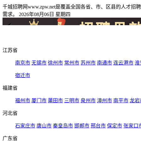
千城招聘网www.zpw.net是覆盖全国各省、市、区县的
需求。 2026年08月06日 星期四
江苏省
南京市
无锡市
徐州市
常州市
苏州市
南通市
连云港市
淮
宿迁市
福建省
福州市
厦门市
莆田市
三明市
泉州市
漳州市
南平市
龙岩
河北省
石家庄市
唐山市
秦皇岛市
邯郸市
邢台市
保定市
张家口
广东省