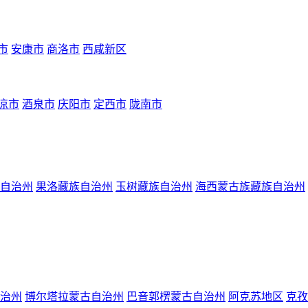
市
安康市
商洛市
西咸新区
凉市
酒泉市
庆阳市
定西市
陇南市
自治州
果洛藏族自治州
玉树藏族自治州
海西蒙古族藏族自治州
治州
博尔塔拉蒙古自治州
巴音郭楞蒙古自治州
阿克苏地区
克孜