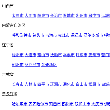
山西省
太原市
大同市
阳泉市
长治市
晋城市
朔州市
晋中市
运城
内蒙古自治区
呼和浩特市
包头市
乌海市
赤峰市
通辽市
鄂尔多斯市
呼
辽宁省
沈阳市
大连市
鞍山市
抚顺市
本溪市
丹东市
锦州市
营口
朝阳市
葫芦岛市
金普新区
吉林省
长春市
吉林市
四平市
辽源市
通化市
白山市
松原市
白城
黑龙江省
哈尔滨市
齐齐哈尔市
鸡西市
鹤岗市
双鸭山市
大庆市
伊