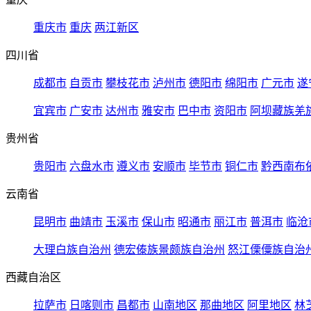
重庆市
重庆
两江新区
四川省
成都市
自贡市
攀枝花市
泸州市
德阳市
绵阳市
广元市
遂
宜宾市
广安市
达州市
雅安市
巴中市
资阳市
阿坝藏族羌
贵州省
贵阳市
六盘水市
遵义市
安顺市
毕节市
铜仁市
黔西南布
云南省
昆明市
曲靖市
玉溪市
保山市
昭通市
丽江市
普洱市
临沧
大理白族自治州
德宏傣族景颇族自治州
怒江傈僳族自治
西藏自治区
拉萨市
日喀则市
昌都市
山南地区
那曲地区
阿里地区
林