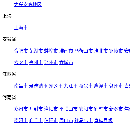
大兴安岭地区
上海
上海市
安徽省
合肥市
芜湖市
蚌埠市
淮南市
马鞍山市
淮北市
铜陵市
安
六安市
亳州市
池州市
宣城市
江西省
南昌市
景德镇市
萍乡市
九江市
新余市
鹰潭市
赣州市
吉
河南省
郑州市
开封市
洛阳市
平顶山市
安阳市
鹤壁市
新乡市
焦
南阳市
商丘市
信阳市
周口市
驻马店市
直辖县级