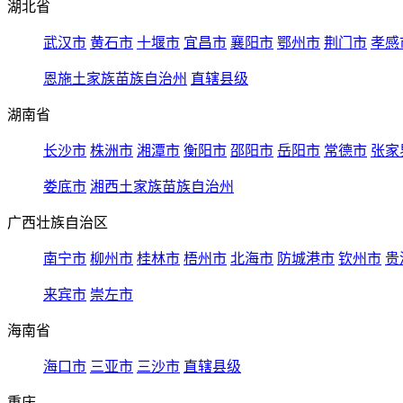
湖北省
武汉市
黄石市
十堰市
宜昌市
襄阳市
鄂州市
荆门市
孝感
恩施土家族苗族自治州
直辖县级
湖南省
长沙市
株洲市
湘潭市
衡阳市
邵阳市
岳阳市
常德市
张家
娄底市
湘西土家族苗族自治州
广西壮族自治区
南宁市
柳州市
桂林市
梧州市
北海市
防城港市
钦州市
贵
来宾市
崇左市
海南省
海口市
三亚市
三沙市
直辖县级
重庆