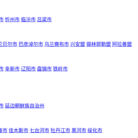
市
忻州市
临汾市
吕梁市
伦贝尔市
巴彦淖尔市
乌兰察布市
兴安盟
锡林郭勒盟
阿拉善盟
市
阜新市
辽阳市
盘锦市
铁岭市
市
延边朝鲜族自治州
春市
佳木斯市
七台河市
牡丹江市
黑河市
绥化市