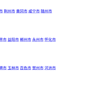
市
荆州市
黄冈市
咸宁市
随州市
界市
益阳市
郴州市
永州市
怀化市
港市
玉林市
百色市
贺州市
河池市