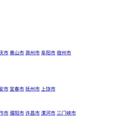
庆市
黄山市
滁州市
阜阳市
宿州市
安市
宜春市
抚州市
上饶市
作市
濮阳市
许昌市
漯河市
三门峡市