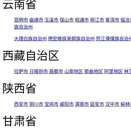
云南省
昆明市
曲靖市
玉溪市
保山市
昭通市
丽江市
普洱市
临沧
族自治州
大理白族自治州
德宏傣族景颇族自治州
怒江傈僳族自治
西藏自治区
拉萨市
日喀则市
昌都市
山南地区
那曲地区
阿里地区
林
陕西省
西安市
铜川市
宝鸡市
咸阳市
渭南市
延安市
汉中市
榆林
甘肃省