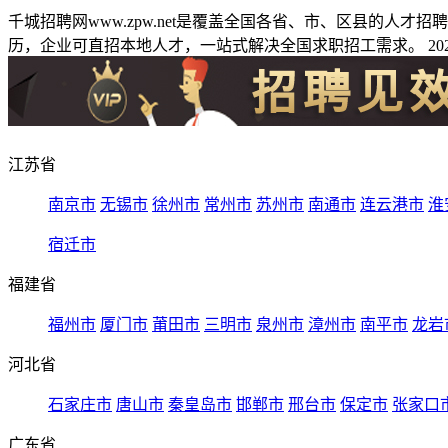
千城招聘网www.zpw.net是覆盖全国各省、市、区县的人
历，企业可直招本地人才，一站式解决全国求职招工需求。 2026
江苏省
南京市
无锡市
徐州市
常州市
苏州市
南通市
连云港市
淮
宿迁市
福建省
福州市
厦门市
莆田市
三明市
泉州市
漳州市
南平市
龙岩
河北省
石家庄市
唐山市
秦皇岛市
邯郸市
邢台市
保定市
张家口
广东省