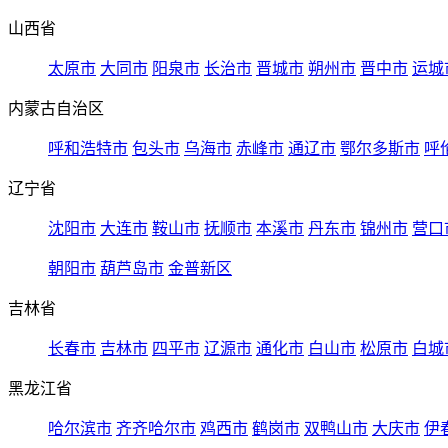
山西省
太原市
大同市
阳泉市
长治市
晋城市
朔州市
晋中市
运城
内蒙古自治区
呼和浩特市
包头市
乌海市
赤峰市
通辽市
鄂尔多斯市
呼
辽宁省
沈阳市
大连市
鞍山市
抚顺市
本溪市
丹东市
锦州市
营口
朝阳市
葫芦岛市
金普新区
吉林省
长春市
吉林市
四平市
辽源市
通化市
白山市
松原市
白城
黑龙江省
哈尔滨市
齐齐哈尔市
鸡西市
鹤岗市
双鸭山市
大庆市
伊