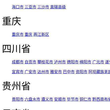
海口市
三亚市
三沙市
直辖县级
重庆
重庆市
重庆
两江新区
四川省
成都市
自贡市
攀枝花市
泸州市
德阳市
绵阳市
广元市
遂
宜宾市
广安市
达州市
雅安市
巴中市
资阳市
阿坝藏族羌
贵州省
贵阳市
六盘水市
遵义市
安顺市
毕节市
铜仁市
黔西南布