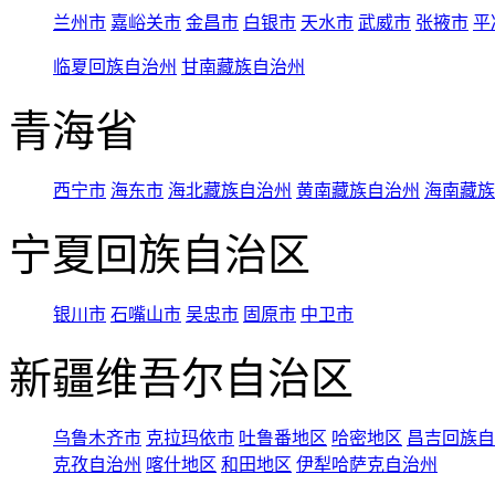
兰州市
嘉峪关市
金昌市
白银市
天水市
武威市
张掖市
平
临夏回族自治州
甘南藏族自治州
青海省
西宁市
海东市
海北藏族自治州
黄南藏族自治州
海南藏族
宁夏回族自治区
银川市
石嘴山市
吴忠市
固原市
中卫市
新疆维吾尔自治区
乌鲁木齐市
克拉玛依市
吐鲁番地区
哈密地区
昌吉回族自
克孜自治州
喀什地区
和田地区
伊犁哈萨克自治州