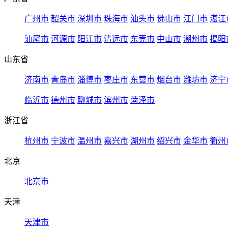
广州市
韶关市
深圳市
珠海市
汕头市
佛山市
江门市
湛江
汕尾市
河源市
阳江市
清远市
东莞市
中山市
潮州市
揭阳
山东省
济南市
青岛市
淄博市
枣庄市
东营市
烟台市
潍坊市
济宁
临沂市
德州市
聊城市
滨州市
菏泽市
浙江省
杭州市
宁波市
温州市
嘉兴市
湖州市
绍兴市
金华市
衢州
北京
北京市
天津
天津市