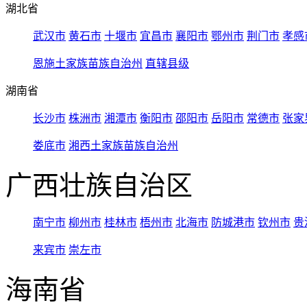
湖北省
武汉市
黄石市
十堰市
宜昌市
襄阳市
鄂州市
荆门市
孝感
恩施土家族苗族自治州
直辖县级
湖南省
长沙市
株洲市
湘潭市
衡阳市
邵阳市
岳阳市
常德市
张家
娄底市
湘西土家族苗族自治州
广西壮族自治区
南宁市
柳州市
桂林市
梧州市
北海市
防城港市
钦州市
贵
来宾市
崇左市
海南省