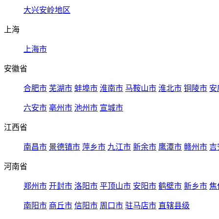
大兴安岭地区
上海
上海市
安徽省
合肥市
芜湖市
蚌埠市
淮南市
马鞍山市
淮北市
铜陵市
安
六安市
亳州市
池州市
宣城市
江西省
南昌市
景德镇市
萍乡市
九江市
新余市
鹰潭市
赣州市
吉
河南省
郑州市
开封市
洛阳市
平顶山市
安阳市
鹤壁市
新乡市
焦
南阳市
商丘市
信阳市
周口市
驻马店市
直辖县级