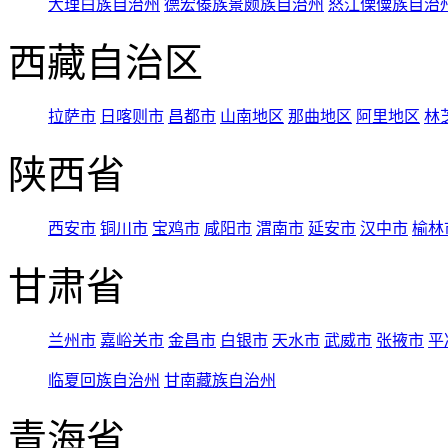
大理白族自治州
德宏傣族景颇族自治州
怒江傈僳族自治
西藏自治区
拉萨市
日喀则市
昌都市
山南地区
那曲地区
阿里地区
林
陕西省
西安市
铜川市
宝鸡市
咸阳市
渭南市
延安市
汉中市
榆林
甘肃省
兰州市
嘉峪关市
金昌市
白银市
天水市
武威市
张掖市
平
临夏回族自治州
甘南藏族自治州
青海省