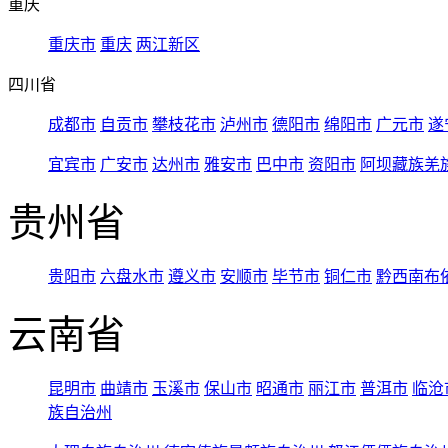
重庆
重庆市
重庆
两江新区
四川省
成都市
自贡市
攀枝花市
泸州市
德阳市
绵阳市
广元市
遂
宜宾市
广安市
达州市
雅安市
巴中市
资阳市
阿坝藏族羌
贵州省
贵阳市
六盘水市
遵义市
安顺市
毕节市
铜仁市
黔西南布
云南省
昆明市
曲靖市
玉溪市
保山市
昭通市
丽江市
普洱市
临沧
族自治州