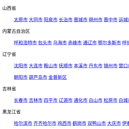
山西省
太原市
大同市
阳泉市
长治市
晋城市
朔州市
晋中市
运城
内蒙古自治区
呼和浩特市
包头市
乌海市
赤峰市
通辽市
鄂尔多斯市
呼
辽宁省
沈阳市
大连市
鞍山市
抚顺市
本溪市
丹东市
锦州市
营口
朝阳市
葫芦岛市
金普新区
吉林省
长春市
吉林市
四平市
辽源市
通化市
白山市
松原市
白城
黑龙江省
哈尔滨市
齐齐哈尔市
鸡西市
鹤岗市
双鸭山市
大庆市
伊