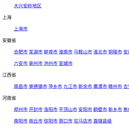
大兴安岭地区
上海
上海市
安徽省
合肥市
芜湖市
蚌埠市
淮南市
马鞍山市
淮北市
铜陵市
安
六安市
亳州市
池州市
宣城市
江西省
南昌市
景德镇市
萍乡市
九江市
新余市
鹰潭市
赣州市
吉
河南省
郑州市
开封市
洛阳市
平顶山市
安阳市
鹤壁市
新乡市
焦
南阳市
商丘市
信阳市
周口市
驻马店市
直辖县级