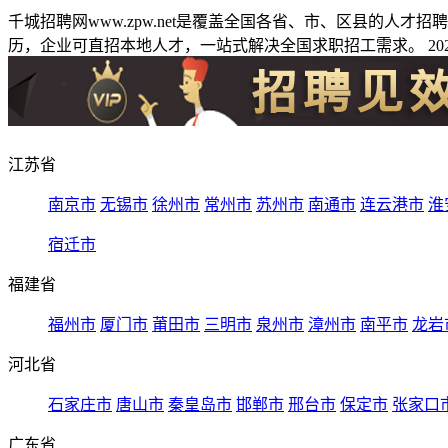
千城招聘网www.zpw.net是覆盖全国各省、市、区县的人
历，企业可直招本地人才，一站式解决全国求职招工需求。 2026
江苏省
南京市
无锡市
徐州市
常州市
苏州市
南通市
连云港市
淮
宿迁市
福建省
福州市
厦门市
莆田市
三明市
泉州市
漳州市
南平市
龙岩
河北省
石家庄市
唐山市
秦皇岛市
邯郸市
邢台市
保定市
张家口
广东省