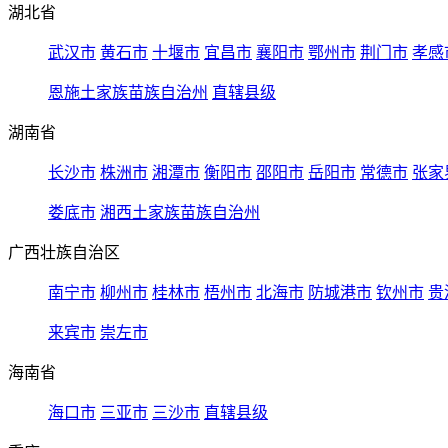
湖北省
武汉市
黄石市
十堰市
宜昌市
襄阳市
鄂州市
荆门市
孝感
恩施土家族苗族自治州
直辖县级
湖南省
长沙市
株洲市
湘潭市
衡阳市
邵阳市
岳阳市
常德市
张家
娄底市
湘西土家族苗族自治州
广西壮族自治区
南宁市
柳州市
桂林市
梧州市
北海市
防城港市
钦州市
贵
来宾市
崇左市
海南省
海口市
三亚市
三沙市
直辖县级