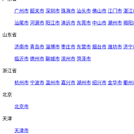
广州市
韶关市
深圳市
珠海市
汕头市
佛山市
江门市
湛江
汕尾市
河源市
阳江市
清远市
东莞市
中山市
潮州市
揭阳
山东省
济南市
青岛市
淄博市
枣庄市
东营市
烟台市
潍坊市
济宁
临沂市
德州市
聊城市
滨州市
菏泽市
浙江省
杭州市
宁波市
温州市
嘉兴市
湖州市
绍兴市
金华市
衢州
北京
北京市
天津
天津市